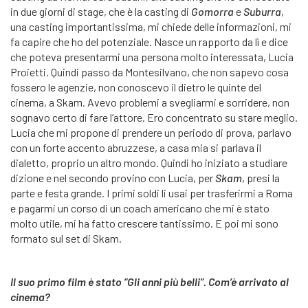
in due giorni di stage, che è la casting di
Gomorra
e
Suburra
,
una casting importantissima, mi chiede delle informazioni, mi
fa capire che ho del potenziale. Nasce un rapporto da lì e dice
che poteva presentarmi una persona molto interessata, Lucia
Proietti. Quindi passo da Montesilvano, che non sapevo cosa
fossero le agenzie, non conoscevo il dietro le quinte del
cinema, a Skam. Avevo problemi a svegliarmi e sorridere, non
sognavo certo di fare l’attore. Ero concentrato su stare meglio.
Lucia che mi propone di prendere un periodo di prova, parlavo
con un forte accento abruzzese, a casa mia si parlava il
dialetto, proprio un altro mondo. Quindi ho iniziato a studiare
dizione e nel secondo provino con Lucia, per
Skam
, presi la
parte e festa grande. I primi soldi li usai per trasferirmi a Roma
e pagarmi un corso di un coach americano che mi è stato
molto utile, mi ha fatto crescere tantissimo. E poi mi sono
formato sul set di Skam.
Il suo primo film è stato “Gli anni più belli”. Com’è arrivato al
cinema?