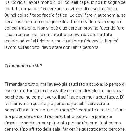
Dal Covid si lavora molto di più col self tape. Io ho il bisogno del
contatto umano, di vedere una reazione, di essere guidato.
Quindi col self tape faccio fatica. Lo devi fare in autonomia, se
sei a casa con la compagna e devi fare un video hai bisogno di
concentrazione. Non si può giudicare un provino facendo fare
a casa una scena. Io durante il lockdown davo le battute
registrandomi al telefono, ma da attore mi devasta. Perché
lavoro sull’ascolto, devo stare con l’altra persona.
Ti mandano un kit?
Ti mandano tutto, ma l’avevo già studiato a scuola. Io penso di
essere tra i fortunati che a volte cercano di vedere di persona
perché sanno come lavoro. Il self tape per me ha due facce. Di
farti arrivare a quante più persone possibili, di avere la
possibilità di farsi notare. Ma non c’è il contatto diretto, fai una
tua proposta senza direzione. Dal lockdown la pratica è
rimasta e sarà sempre più usata perché risparmi tantissimo
denaro, tipo affitto della sala, far venire quattrocento persone.