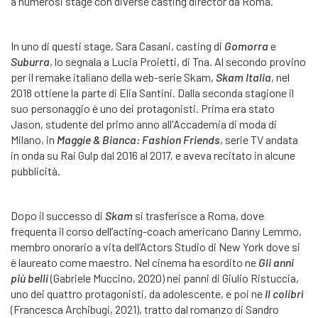
a numerosi stage con diverse casting director da Roma.
In uno di questi stage, Sara Casani, casting di
Gomorra
e
Suburra
, lo segnala a Lucia Proietti, di Tna. Al secondo provino
per il remake italiano della web-serie Skam,
Skam Italia
, nel
2018 ottiene la parte di Elia Santini. Dalla seconda stagione il
suo personaggio è uno dei protagonisti. Prima era stato
Jason, studente del primo anno all'Accademia di moda di
Milano, in
Maggie & Bianca: Fashion Friends
, serie TV andata
in onda su Rai Gulp dal 2016 al 2017, e aveva recitato in alcune
pubblicità.
Dopo il successo di
Skam
si trasferisce a Roma, dove
frequenta il corso dell’acting-coach americano Danny Lemmo,
membro onorario a vita dell’Actors Studio di New York dove si
è laureato come maestro. Nel cinema ha esordito ne
Gli anni
più belli
(Gabriele Muccino, 2020) nei panni di Giulio Ristuccia,
uno dei quattro protagonisti, da adolescente, e poi ne
Il colibrì
(Francesca Archibugi, 2021), tratto dal romanzo di Sandro