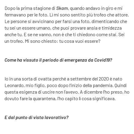
Dopo la prima stagione di
Skam
, quando andavo in giro e mi
fermavano per le foto. Lì mi sono sentito più trofeo che attore.
Le persone si avvicinano per farsi una foto, dimenticando che
tu sei un essere umano, che puoi provare ansia e timidezza
anche tu. E se ne vanno, non è che ti chiedono come stai. Sei
un trofeo. Mi sono chiesto: tu cosa vuoi essere?
Come ha vissuto il periodo di emergenza da Covid19?
Io in una sorta di ovatta perché a settembre del 2020 è nato
Leonardo, mio figlio, poco dopo l’inizio della pandemia. Quindi
questa esigenza di uscire non l’avevo. A dicembre l’ho preso, ho
dovuto fare la quarantena, l’ho capito lì cosa significava.
E dal punto di vista lavorativo?